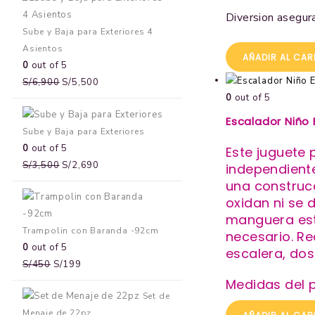
Diversion asegur
Sube y Baja para Exteriores 4
Asientos
AÑADIR AL CAR
0
out of 5
S/
6,900
S/
5,500
0
out of 5
Escalador Niño 
Sube y Baja para Exteriores
0
out of 5
Este juguete 
S/
3,500
S/
2,690
independiente
una construc
oxidan ni se 
manguera est
Trampolin con Baranda -92cm
necesario. Re
0
out of 5
escalera, dos
S/
450
S/
199
Medidas del pr
Set de
Menaje de 22pz