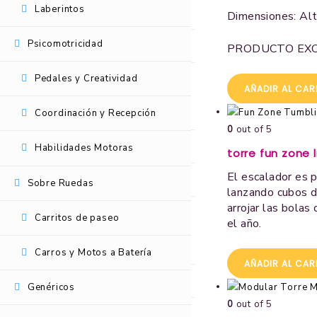
Laberintos
Juegos de Exterior
Dimensiones: Al
Psicomotricidad
Balancines y Escaladores
PRODUCTO EXC
Pedales y Creatividad
Laberintos
AÑADIR AL CAR
Psicomotricidad
Coordinación y Recepción
0
out of 5
Pedales y Creatividad
Habilidades Motoras
torre fun zone l
El escalador es pe
Coordinación y Recepción
Sobre Ruedas
lanzando cubos de
arrojar las bolas
Habilidades Motoras
Carritos de paseo
el año.
Sobre Ruedas
Carros y Motos a Batería
AÑADIR AL CAR
Carritos de paseo
Genéricos
0
out of 5
Carros y Motos a Batería