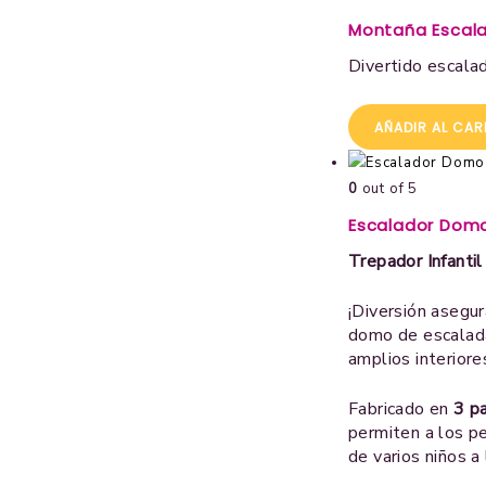
Montaña Escal
Divertido escalad
AÑADIR AL CAR
0
out of 5
Escalador Dom
Trepador Infanti
¡Diversión asegu
domo de escalada 
amplios interiore
Fabricado en
3 p
permiten a los pe
de varios niños a 