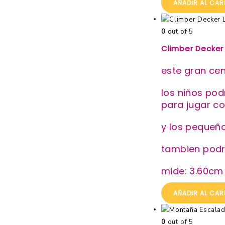
AÑADIR AL CAR
0
out of 5
Climber Decker L
este gran cen
los niños pod
para jugar co
y los pequeñ
tambien podra
mide: 3.60cm 
AÑADIR AL CAR
0
out of 5