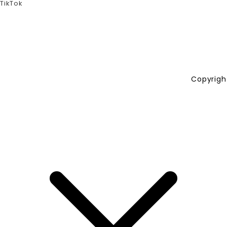
TikTok
Copyrigh