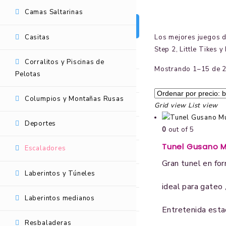
Camas Saltarinas
CATEGORÍAS DE JUEGOS
Los mejores juegos d
Casitas
Step 2, Little Tikes y
Juegos de Patio
Corralitos y Piscinas de
Mostrando 1–15 de 2
Pelotas
Balancines
Columpios y Montañas Rusas
Camas Saltarinas
Grid view
List view
Deportes
Casitas
0
out of 5
Tunel Gusano M
Escaladores
Corralitos y Piscinas de Pelotas
Gran tunel en fo
Laberintos y Túneles
Columpios y Montañas Rusas
ideal para gateo ,
Laberintos medianos
Deportes
Entretenida estac
Resbaladeras
Escaladores