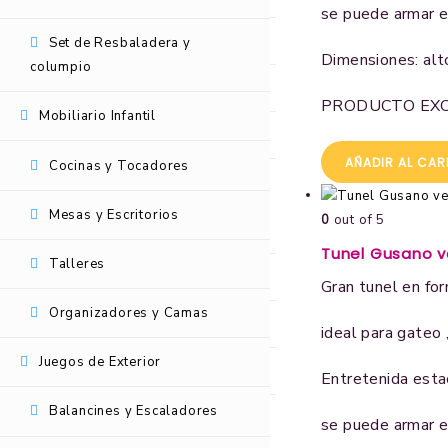
se puede armar e
Laberintos y Túneles
Set de Resbaladera y
Dimensiones: alt
columpio
Laberintos medianos
PRODUCTO EXC
Mobiliario Infantil
Resbaladeras
AÑADIR AL CAR
Cocinas y Tocadores
Set de Resbaladera y columpio
Mesas y Escritorios
0
out of 5
Mobiliario Infantil
Tunel Gusano 
Talleres
Cocinas y Tocadores
Gran tunel en fo
Organizadores y Camas
Mesas y Escritorios
ideal para gateo ,
Juegos de Exterior
Talleres
Entretenida estac
Balancines y Escaladores
Organizadores y Camas
se puede armar e