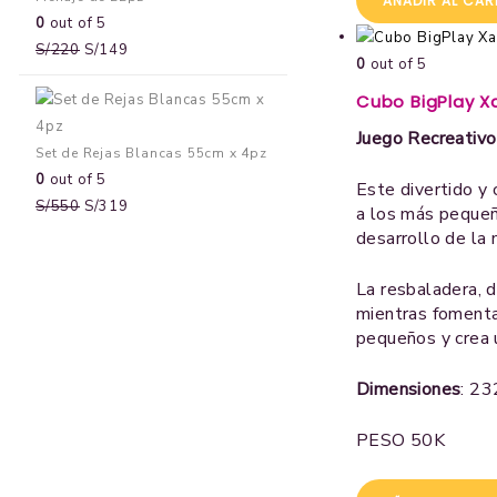
AÑADIR AL CAR
0
out of 5
S/
220
S/
149
0
out of 5
Cubo BigPlay X
Juego Recreativo
Set de Rejas Blancas 55cm x 4pz
0
out of 5
Este divertido y 
S/
550
S/
319
a los más pequeño
desarrollo de la 
La resbaladera, d
mientras fomentan
pequeños y crea u
Dimensiones
: 2
PESO 50K