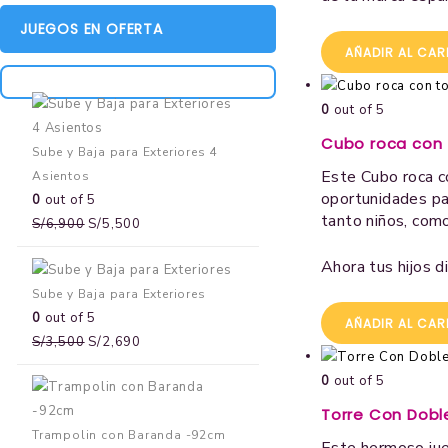
JUEGOS EN OFERTA
AÑADIR AL CAR
0
out of 5
Cubo roca con
Sube y Baja para Exteriores 4
Este Cubo roca c
Asientos
oportunidades pa
0
out of 5
tanto niños, como
S/
6,900
S/
5,500
Ahora tus hijos d
Sube y Baja para Exteriores
0
out of 5
AÑADIR AL CAR
S/
3,500
S/
2,690
0
out of 5
Torre Con Dobl
Trampolin con Baranda -92cm
Este hermoso jue