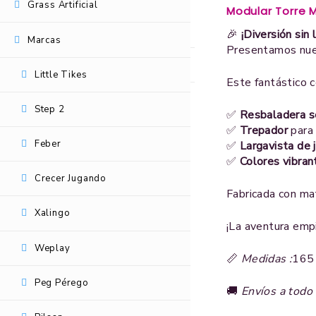
Grass Artificial
Modular Torre 
Genéricos
🎉
¡Diversión sin
Marcas
Presentamos nu
Grass Artificial
Little Tikes
Este fantástico c
Marcas
Step 2
✅
Resbaladera se
✅
Trepador
para 
Little Tikes
Feber
✅
Largavista de 
✅
Colores vibran
Step 2
Crecer Jugando
Fabricada con mat
Feber
Xalingo
¡La aventura empi
Crecer Jugando
Weplay
📏
Medidas :
165
Xalingo
Peg Pérego
🚚
Envíos a todo 
Weplay