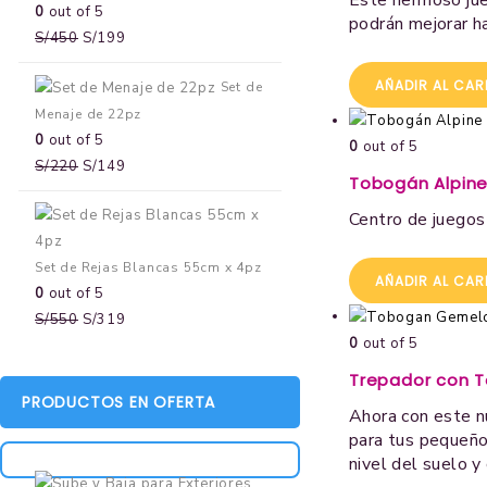
0
out of 5
podrán mejorar h
S/
450
S/
199
AÑADIR AL CAR
Set de
Menaje de 22pz
0
out of 5
0
out of 5
S/
220
S/
149
Tobogán Alpine
Centro de juegos 
Set de Rejas Blancas 55cm x 4pz
AÑADIR AL CAR
0
out of 5
S/
550
S/
319
0
out of 5
Trepador con 
PRODUCTOS EN OFERTA
Ahora con este n
para tus pequeño
nivel del suelo y