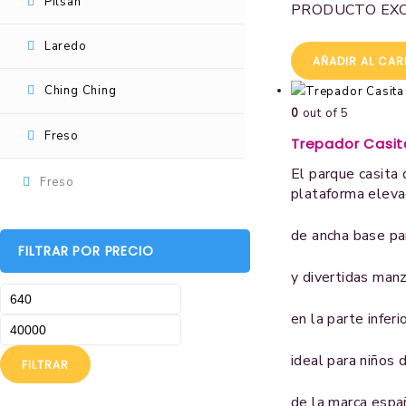
Pilsan
PRODUCTO EXC
Peg Pérego
Laredo
Pilsan
AÑADIR AL CAR
Ching Ching
Laredo
0
out of 5
Freso
Ching Ching
Trepador Casit
El parque casita 
Freso
plataforma eleva
de ancha base pa
FILTRAR POR PRECIO
y divertidas man
en la parte infer
ideal para niños 
FILTRAR
de la marca esp