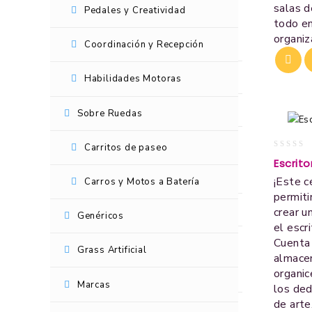
salas d
Pedales y Creatividad
Laberintos
todo en
organiz
Psicomotricidad
Coordinación y Recepción
Pedales y Creatividad
Habilidades Motoras
Coordinación y Recepción
Sobre Ruedas
Habilidades Motoras
Carritos de paseo
0
Escrito
out
Sobre Ruedas
¡Este c
Carros y Motos a Batería
of
5
permiti
Carritos de paseo
crear u
Genéricos
el escr
Cuenta
Carros y Motos a Batería
Grass Artificial
almacen
organic
Genéricos
Marcas
los ded
de arte
Grass Artificial