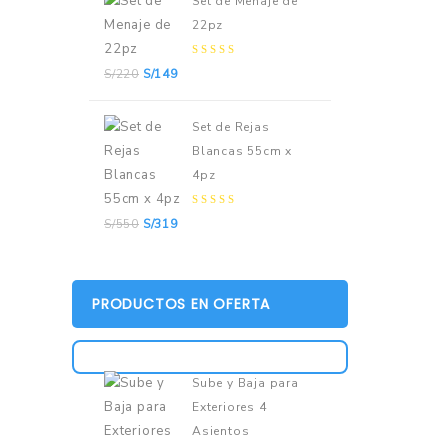
Set de Menaje de
22pz
0
S/
220
S/
149
out
of
5
Set de Rejas
Blancas 55cm x
4pz
0
S/
550
S/
319
out
of
5
PRODUCTOS EN OFERTA
Sube y Baja para
Exteriores 4
Asientos