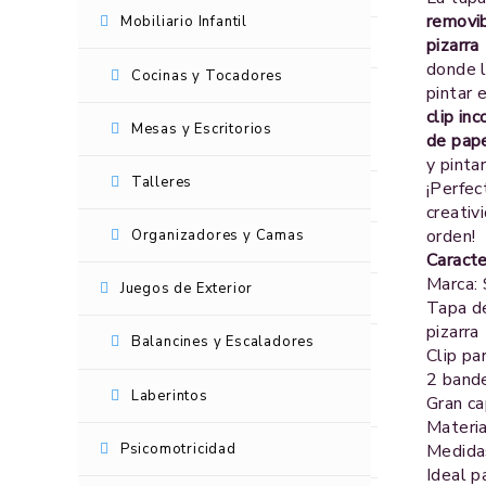
removib
Mobiliario Infantil
Resbaladeras
pizarra
donde l
Cocinas y Tocadores
pintar e
Set de Resbaladera y columpio
clip in
Mesas y Escritorios
de pap
Mobiliario Infantil
y pinta
Talleres
¡Perfec
Cocinas y Tocadores
creativ
orden!
Organizadores y Camas
Mesas y Escritorios
Caracte
Marca:
Juegos de Exterior
Talleres
Tapa d
pizarra
Balancines y Escaladores
Organizadores y Camas
Clip pa
2 bande
Laberintos
Juegos de Exterior
Gran c
Materia
Psicomotricidad
Medidas
Balancines y Escaladores
Ideal p