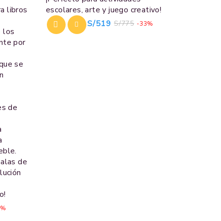
a libros
escolares, arte y juego creativo!
S/
519
S/
775
-33%
 los
nte por
 que se
ón
es de
a
a
eble.
salas de
lución
o!
5%