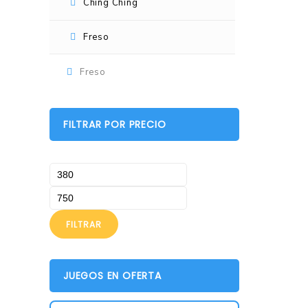
Ching Ching
Laredo
Freso
Ching Ching
Freso
FILTRAR POR PRECIO
FILTRAR
JUEGOS EN OFERTA