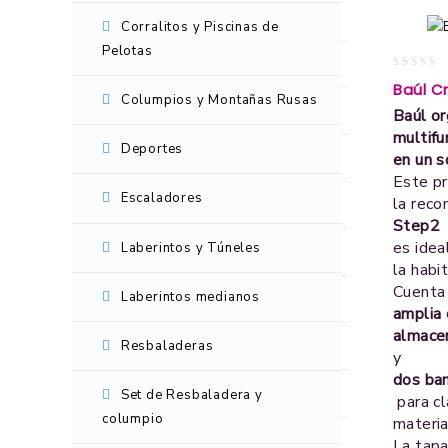
Juegos de Patio
Corralitos y Piscinas de
Pelotas
Balancines
0
Baúl C
out
Columpios y Montañas Rusas
Camas Saltarinas
Baúl or
of
5
multifu
Deportes
en un s
Casitas
Este pr
Escaladores
la reco
Corralitos y Piscinas de Pelotas
Step2
es idea
Laberintos y Túneles
Columpios y Montañas Rusas
la habi
Cuenta
Laberintos medianos
Deportes
amplia 
almace
Resbaladeras
Escaladores
y
dos ba
Laberintos y Túneles
Set de Resbaladera y
para cl
columpio
materia
Laberintos medianos
La tapa