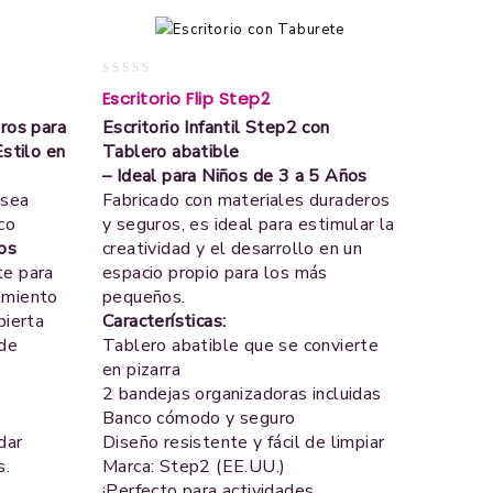
0
Escritorio Flip Step2
out
ros para
Escritorio Infantil Step2 con
of
5
Estilo en
Tablero abatible
– Ideal para Niños de 3 a 5 Años
 sea
Fabricado con materiales duraderos
co
y seguros, es ideal para estimular la
ros
creatividad y el desarrollo en un
te para
espacio propio para los más
amiento
pequeños.
bierta
Características:
sde
Tablero abatible que se convierte
en pizarra
2 bandejas organizadoras incluidas
Banco cómodo y seguro
dar
Diseño resistente y fácil de limpiar
s.
Marca: Step2 (EE.UU.)
¡Perfecto para actividades