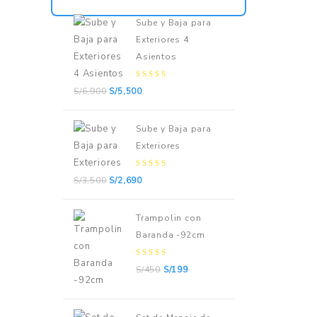
Sube y Baja para
Exteriores 4
Asientos
0
S/
6,900
S/
5,500
out
of
5
Sube y Baja para
Exteriores
0
S/
3,500
S/
2,690
out
of
5
Trampolin con
Baranda -92cm
0
S/
450
S/
199
out
of
5