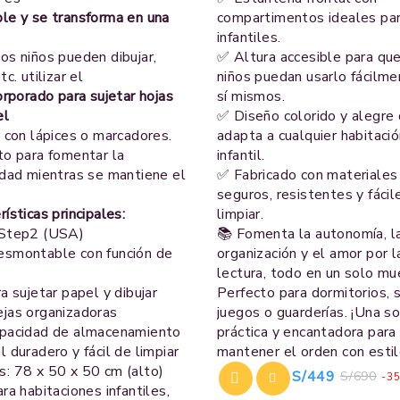
le y se transforma en una
compartimentos ideales par
infantiles.
os niños pueden dibujar,
✅ Altura accesible para que
tc. utilizar el
niños puedan usarlo fácilme
corporado para sujetar hojas
sí mismos.
el
✅ Diseño colorido y alegre
r con lápices o marcadores.
adapta a cualquier habitaci
to para fomentar la
infantil.
idad mientras se mantiene el
✅ Fabricado con materiales
seguros, resistentes y fácil
rísticas principales:
limpiar.
 Step2 (USA)
📚 Fomenta la autonomía, l
esmontable con función de
organización y el amor por l
lectura, todo en un solo mu
ra sujetar papel y dibujar
Perfecto para dormitorios, 
jas organizadoras
juegos o guarderías. ¡Una so
apacidad de almacenamiento
práctica y encantadora para
l duradero y fácil de limpiar
mantener el orden con estil
: 78 x 50 x 50 cm (alto)
S/
449
S/
690
-3
ara habitaciones infantiles,