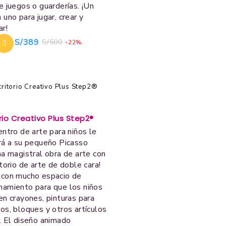
e juegos o guarderías. ¡Un
 uno para jugar, crear y
ar!
S/
389
S/
500
-22%
rio Creativo Plus Step2®
entro de arte para niños le
rá a su pequeño Picasso
na magistral obra de arte con
itorio de arte de doble cara!
 con mucho espacio de
amiento para que los niños
en crayones, pinturas para
os, bloques y otros artículos
. El diseño animado