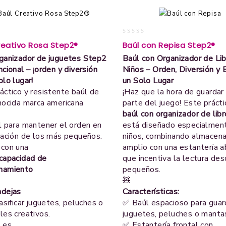
0
reativo Rosa Step2®
Baúl con Repisa Step2®
out
ganizador de juguetes Step2
Baúl con Organizador de Lib
of
5
ncional – ¡orden y diversión
Niños – Orden, Diversión y 
olo lugar!
un Solo Lugar
áctico y resistente baúl de
¡Haz que la hora de guardar
nocida marca americana
parte del juego! Este prácti
baúl con organizador de lib
l para mantener el orden en
está diseñado especialmen
tación de los más pequeños.
niños, combinando almacen
 con una
amplio con una estantería a
capacidad de
que incentiva la lectura de
namiento
pequeños.
🧸
ndejas
Características:
asificar juguetes, peluches o
✅ Baúl espacioso para guar
les creativos.
juguetes, peluches o manta
 es
✅ Estantería frontal con