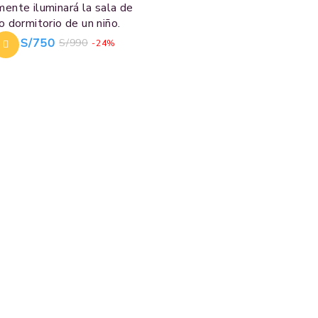
ente iluminará la sala de
o dormitorio de un niño.
S/
750
S/
990
-24%