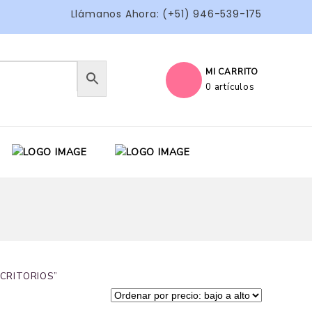
Llámanos Ahora: (+51) 946-539-175
MI CARRITO
0 artículos
ESCRITORIOS”