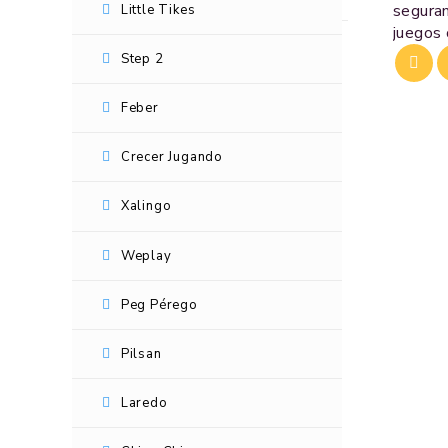
seguram
Little Tikes
juegos 
Marcas
Step 2
Little Tikes
Feber
Step 2
Crecer Jugando
Feber
Xalingo
Crecer Jugando
Weplay
Xalingo
Peg Pérego
Weplay
Pilsan
Peg Pérego
Laredo
Pilsan