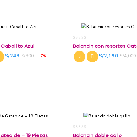
0
 Caballito Azul
Balancin con resortes Gat
out
of
S/
249
S/
2,190
S/
300
S/
4,000
-17%
5
0
ateo de – 19 Piezas
Balancin doble gallo