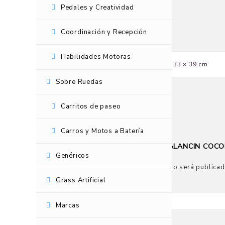
Pedales y Creatividad
Coordinación y Recepción
Habilidades Motoras
Dimensiones
124 × 33 × 39 cm
Sobre Ruedas
Carritos de paseo
No hay valoraciones aún.
Carros y Motos a Batería
SÉ EL PRIMERO EN VALORAR “BALANCIN COCO
Genéricos
Tu dirección de correo electrónico no será publicad
Grass Artificial
Nombre
*
Marcas
Correo electrónico
*