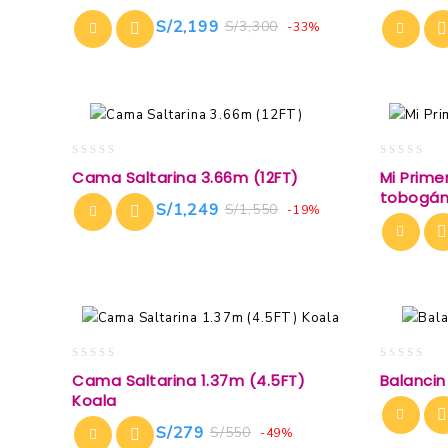
out
out
of
of
S/
2,199
S/
3,300
-33%
5
5
0
0
Cama Saltarina 3.66m (12FT)
Mi Prime
out
out
tobogá
of
of
S/
1,249
S/
1,550
-19%
5
5
0
0
Cama Saltarina 1.37m (4.5FT)
Balancin
out
out
Koala
of
of
5
5
S/
279
S/
550
-49%