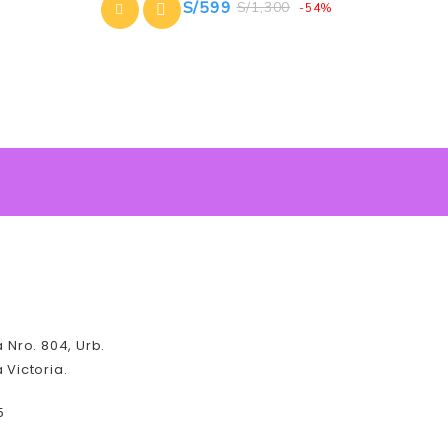
S/
599
S/
1,300
-54%
a Nro. 804, Urb.
 Victoria.
5