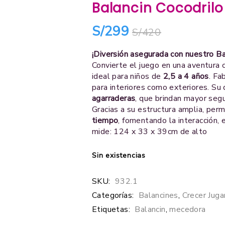
Balancin Cocodrilo
S/
299
S/
420
¡Diversión asegurada con nuestro Ba
Convierte el juego en una aventura 
ideal para niños de
2,5 a 4 años
. Fa
para interiores como exteriores. Su
agarraderas
, que brindan mayor segu
Gracias a su estructura amplia, per
tiempo
, fomentando la interacción, e
mide: 124 x 33 x 39cm de alto
Sin existencias
SKU:
932.1
Categorías:
Balancines
,
Crecer Jug
Etiquetas:
Balancin
,
mecedora