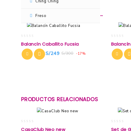
Ching Ching
TAMBIÉN TE RECOMENDAMOS…
Freso
0
0
Balancín Caballito Fucsia
Balancín
out
out
of
of
S/
249
S/
300
-17%
5
5
PRODUCTOS RELACIONADOS
0
0
CasaClub Neo new
Set de G