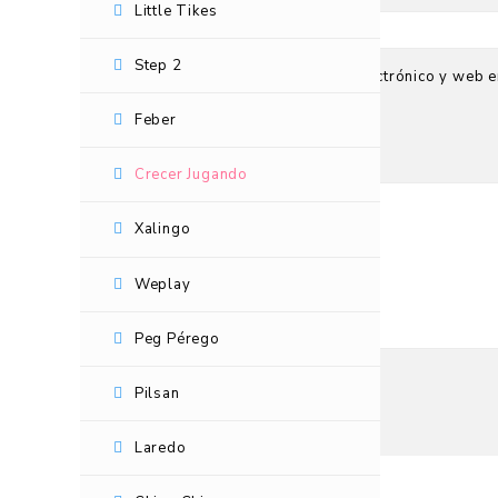
Little Tikes
Step 2
Guarda mi nombre, correo electrónico y web e
Feber
Tu puntuación
Tu valoración
*
Crecer Jugando
Xalingo
Weplay
Peg Pérego
Pilsan
Laredo