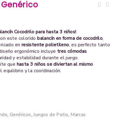
 Genérico
Asiento de Columpio Sapito
Balancín Caballito Rojo
Xalingo®
Xalingo®
lancín Cocodrilo para hasta 3 niños!
con este colorido
balancín en forma de cocodrilo
,
bricado en
resistente polietileno
, es perfecto tanto
 diseño ergonómico incluye
tres cómodas
ridad y estabilidad durante el juego.
mite que
hasta 3 niños se diviertan al mismo
l equilibrio y la coordinación.
ando
,
Genéricos
,
Juegos de Patio
,
Marcas