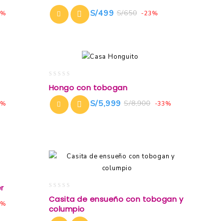
out
of
S/
499
S/
650
2%
-23%
5
0
Hongo con tobogan
out
of
S/
5,999
S/
8,900
8%
-33%
5
r
0
Casita de ensueño con tobogan y
out
1%
columpio
of
5