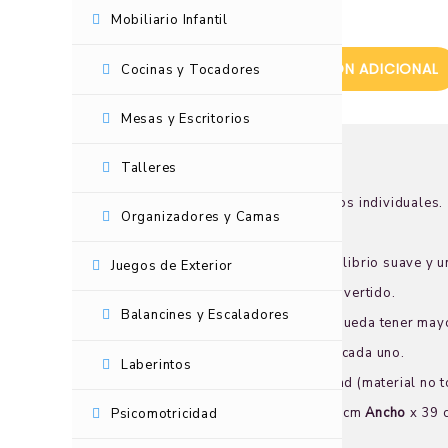
Mobiliario Infantil
DESCRIPCIÓN
INFORMACIÓN ADICIONAL
Cocinas y Tocadores
Mesas y Escritorios
Talleres
Características
:
Balancín temático con tres asientos individuales.
Organizadores y Camas
Compuesto de una sola pieza
.
Base curva, que garantiza un equilibrio suave y u
Juegos de Exterior
Los ojos realistas que lo hacen divertido.
Balancines y Escaladores
Puños grandes para que el niño pueda tener mayo
Admite dos niños de hasta
23 kg
cada uno.
Laberintos
HDPE
: Polietileno de alta densidad (material no
Dimensiones
: 124 cm
Largo
x 33 cm
Ancho
x 39
Psicomotricidad
Edad
Sugerida
: 2 A 4 años.