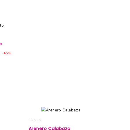
o
-45%
0
Arenero Calabaza