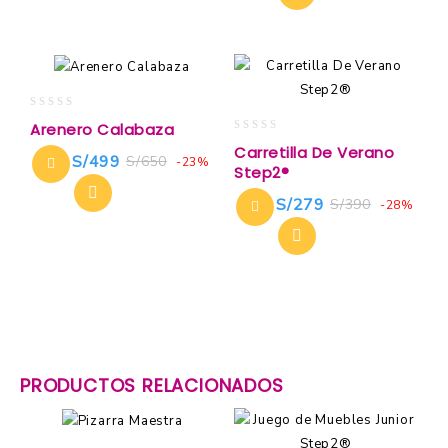
0
Arenero Calabaza
out
0
Carretilla De Verano
of
S/
499
S/
650
out
-23%
Step2®
5
of
5
S/
279
S/
390
-28%
PRODUCTOS RELACIONADOS