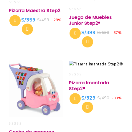
0
Pizarra Maestra Step2
out
0
Juego de Muebles
of
S/
359
S/
499
out
-28%
Junior Step2®
5
of
5
S/
399
S/
630
-37%
0
Pizarra Imantada
out
Step2®
of
5
S/
329
S/
490
-33%
0
Coche de compras