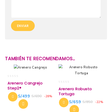
TAMBIÉN TE RECOMENDAMOS…
0
Arenero Cangrejo
out
0
Step2®
Arenero Robusto
of
out
Tortuga
5
of
S/
499
S/
690
-28%
5
S/
659
S/
850
-22%