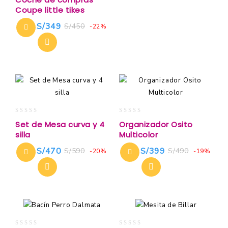
out
Coupe little tikes
of
5
S/
349
S/
450
-22%
0
0
Set de Mesa curva y 4
Organizador Osito
out
out
silla
Multicolor
of
of
5
5
S/
470
S/
399
S/
590
S/
490
-20%
-19%