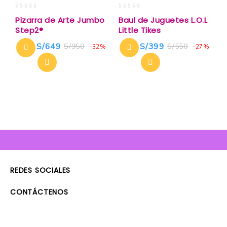
0
0
Pizarra de Arte Jumbo
Baul de Juguetes L.O.L
out
out
Step2®
Little Tikes
of
of
5
5
S/
649
S/
399
S/
950
S/
550
-32%
-27%
REDES SOCIALES
CONTÁCTENOS