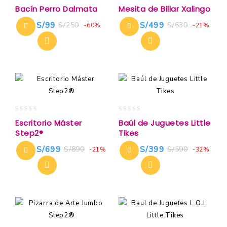
0
0
Bacín Perro Dalmata
Mesita de Billar Xalingo
out
out
of
of
S/
99
S/
499
S/
250
S/
630
-60%
-21%
5
5
0
0
Escritorio Máster
Baúl de Juguetes Little
out
out
Step2®
Tikes
of
of
5
5
S/
699
S/
399
S/
890
S/
590
-21%
-32%