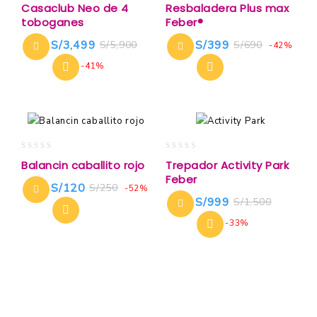
Casaclub Neo de 4
Resbaladera Plus max
out
out
toboganes
Feber®
of
of
5
5
S/
3,499
S/
399
S/
5,900
S/
690
-42%
-41%
0
0
Balancin caballito rojo
Trepador Activity Park
out
out
Feber
of
of
S/
120
S/
250
-52%
5
5
S/
999
S/
1,500
-33%