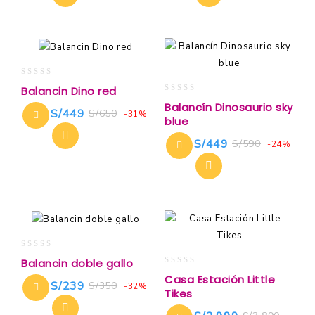
0
Balancin Dino red
out
0
Balancín Dinosaurio sky
of
S/
449
S/
650
out
-31%
blue
5
of
5
S/
449
S/
590
-24%
0
Balancin doble gallo
out
0
Casa Estación Little
of
S/
239
S/
350
out
-32%
Tikes
5
of
5