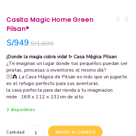
Casita Magic Home Green
Pilsan®
Set de Rejas Blancas 55cm x
4pz
S/
949
S/
1,600
¡Donde la magia cobra vida! ✨ Casa Mágica Pilsan
¿Te imaginas un lugar donde tus pequeños puedan ser
piratas, princesas o inventores el mismo día?
🏴‍☠️👸 La Casa Mágica de Pilsan es más que un juguete;
es el refugio perfecto para sus aventuras.
la casa perfecta para dar rienda a tu imaginacion
mide : 168 x 112 x 131cm de alto
2 disponibles
Cantidad:
AÑADIR AL CARRITO