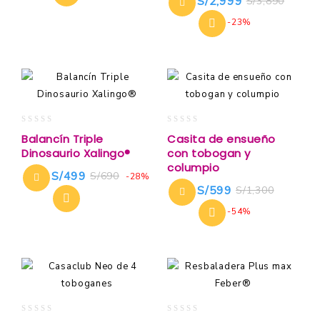
S/
2,999
S/
3,890
-23%
0
0
Balancín Triple
Casita de ensueño
out
out
Dinosaurio Xalingo®
con tobogan y
of
of
columpio
5
5
S/
499
S/
690
-28%
S/
599
S/
1,300
-54%
0
0