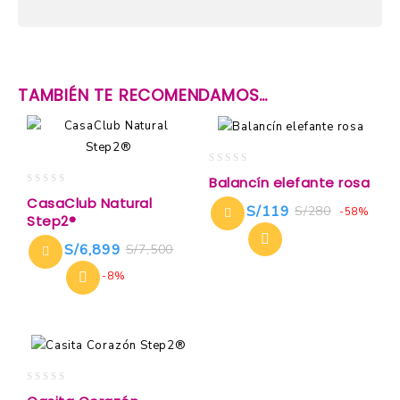
TAMBIÉN TE RECOMENDAMOS…
0
Balancín elefante rosa
out
0
CasaClub Natural
of
S/
119
S/
280
out
-58%
Step2®
5
of
5
S/
6,899
S/
7,500
-8%
0