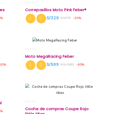
0
kes
Correpasillos Moto Pink Feber®
out
of
S/
329
S/
470
8%
-30%
5
0
Moto MegaRacing Feber
out
of
S/
599
S/
1,500
60%
-60%
5
l
0
Coche de compras Coupe Rojo
out
9%
little tikes