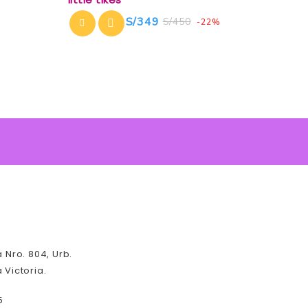
of
5
S/
349
S/
450
-22%
a Nro. 804, Urb.
 Victoria.
5