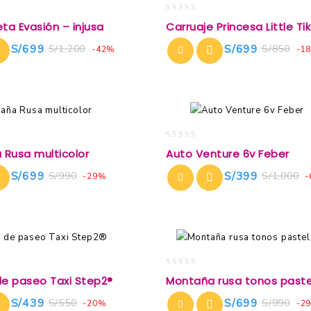
0
a Evasión – injusa
Carruaje Princesa Little Ti
out
of
S/
699
S/
699
S/
1,200
S/
850
-42%
-1
5
0
Rusa multicolor
Auto Venture 6v Feber
out
of
S/
699
S/
399
S/
990
S/
1,000
-29%
-
5
0
de paseo Taxi Step2®
Montaña rusa tonos paste
out
of
S/
439
S/
699
S/
550
S/
990
-20%
-2
5