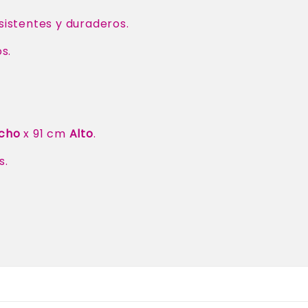
istentes y duraderos.
s.
cho
x 91 cm
Alto
.
s.