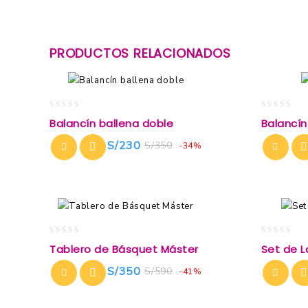
PRODUCTOS RELACIONADOS
0
0
Balancín ballena doble
Balancín
out
out
of
of
S/
230
S/
350
-34%
5
5
0
0
Tablero de Básquet Máster
Set de La
out
out
of
of
S/
350
S/
590
-41%
5
5