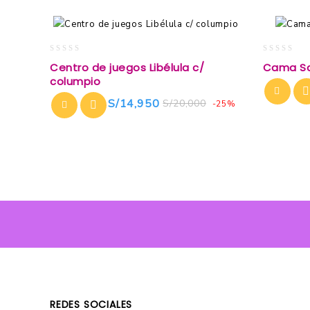
0
0
Centro de juegos Libélula c/
Cama Sal
out
out
columpio
of
of
5
5
S/
14,950
S/
20,000
-25%
REDES SOCIALES