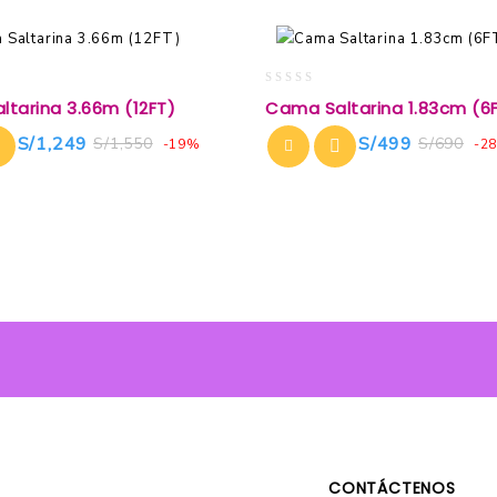
0
tarina 3.66m (12FT)
Cama Saltarina 1.83cm (6F
out
of
S/
1,249
S/
499
S/
1,550
S/
690
-19%
-2
5
CONTÁCTENOS