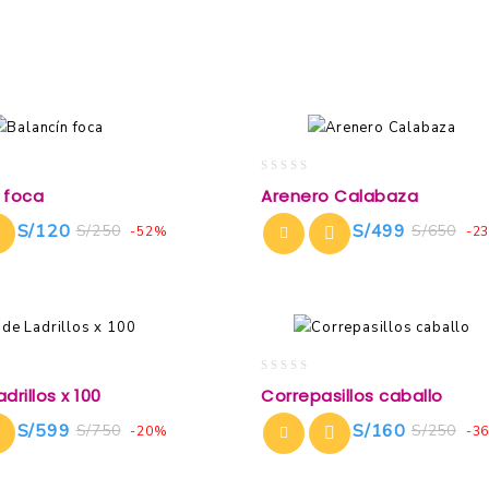
0
 foca
Arenero Calabaza
out
of
S/
120
S/
499
S/
250
S/
650
-52%
-2
5
0
drillos x 100
Correpasillos caballo
out
of
S/
599
S/
160
S/
750
S/
250
-20%
-3
5