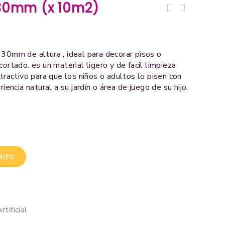
e 30mm (x 10m2)
Grass Artificial Plus 40mm
Grass Artificial Plus 40mm
(2m X 3m)
(2m X 5m)
 30mm de altura
,
ideal para decorar pisos o
ortado. es un material ligero y de facil limpieza
atractivo para que los niños o adultos lo pisen con
iencia natural a su jardín o área de juego de su hijo.
RITO
rtificial