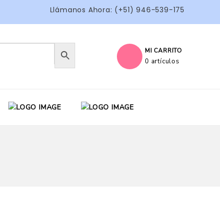
Llámanos Ahora: (+51) 946-539-175
MI CARRITO
0 artículos
)