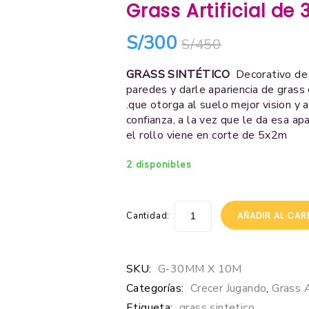
Grass Artificial d
S/
300
S/
450
GRASS SINTÉTICO
Decorativo de
paredes y darle apariencia de grass c
.que otorga al suelo mejor vision y 
confianza, a la vez que le da esa apar
el rollo viene en corte de 5x2m
2 disponibles
Cantidad:
AÑADIR AL CAR
SKU:
G-30MM X 10M
Categorías:
Crecer Jugando
,
Grass A
Etiqueta:
grass sintetico