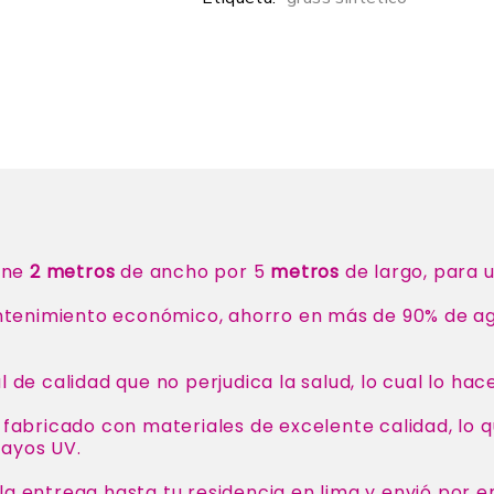
ene
2 metros
de ancho por 5
metros
de largo, para 
ntenimiento económico, ahorro en más de 90% de agu
 de calidad que no perjudica la salud, lo cual lo hac
s fabricado con materiales de excelente calidad, lo 
rayos UV.
la entrega hasta tu residencia en lima y envió por