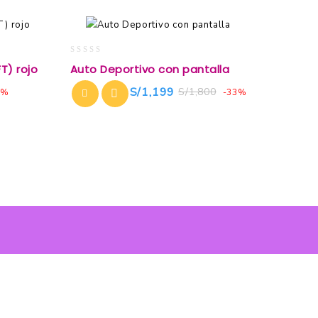
0
T) rojo
Auto Deportivo con pantalla
out
of
S/
1,199
S/
1,800
8%
-33%
5