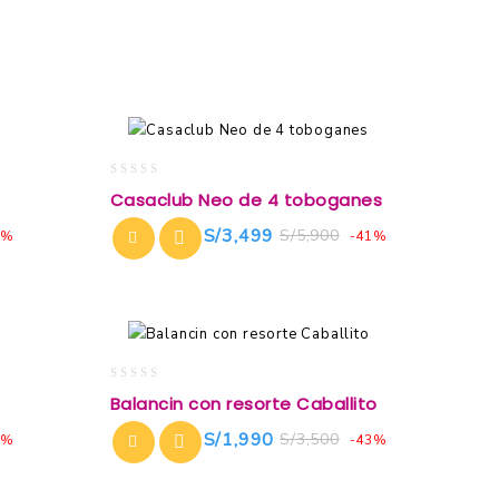
0
Casaclub Neo de 4 toboganes
out
of
S/
3,499
S/
5,900
3%
-41%
5
0
Balancin con resorte Caballito
out
of
S/
1,990
S/
3,500
6%
-43%
5