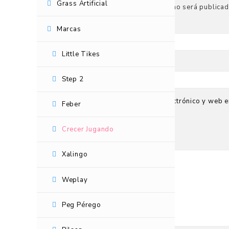
Grass Artificial
Tu dirección de correo electrónico no será publicad
Nombre
*
Marcas
Little Tikes
Correo electrónico
*
Step 2
Guarda mi nombre, correo electrónico y web e
Feber
Tu puntuación
Crecer Jugando
Tu valoración
*
Xalingo
Weplay
Peg Pérego