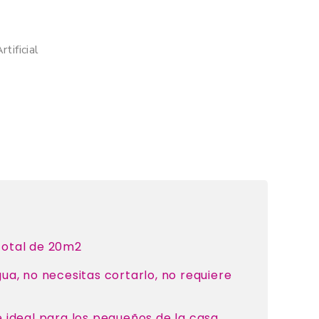
rtificial
total de 20m2
a, no necesitas cortarlo, no requiere
e ideal para los pequeños de la casa.