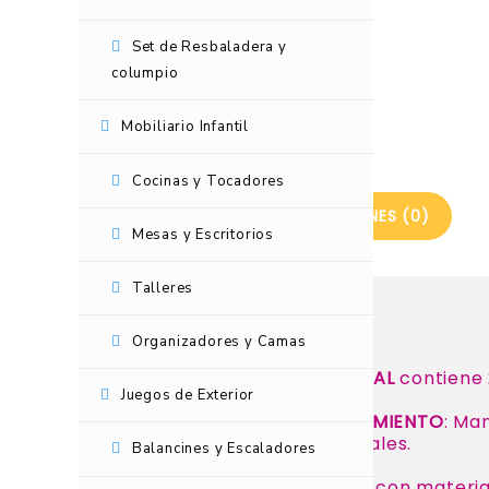
Set de Resbaladera y
columpio
Mobiliario Infantil
Cocinas y Tocadores
DESCRIPCIÓN
VALORACIONES (0)
Mesas y Escritorios
Talleres
Características:
Organizadores y Camas
El rollo de
GRASS ARTIFICIAL
contiene
Juegos de Exterior
BAJO COSTO DE MANTENIMIENTO
: Ma
abono ni cuidados especiales.
Balancines y Escaladores
NO ES TÓXICO
: Elaborado con material