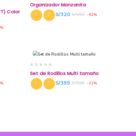
0
Organizador Manzanita
out
T) Color
of
S/
320
S/
550
-42%
5
8%
0
a
Set de Rodillos Multi tamaño
out
of
S/
399
S/
590
0%
-32%
5