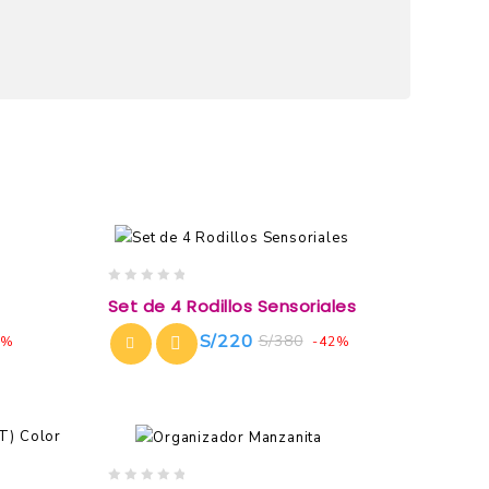
0
Set de 4 Rodillos Sensoriales
out
of
S/
220
S/
380
8%
-42%
5