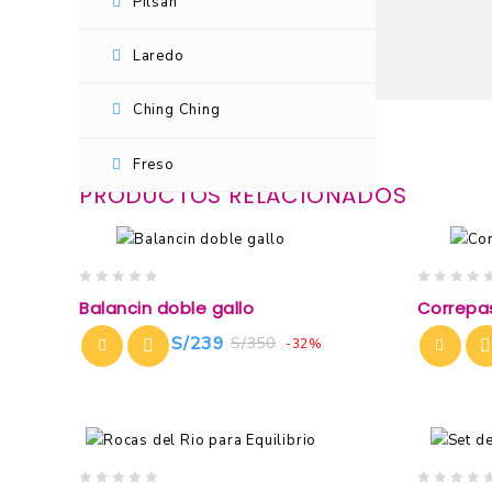
Pilsan
Laredo
Ching Ching
Freso
PRODUCTOS RELACIONADOS
0
0
Balancin doble gallo
Correpas
out
out
of
of
S/
239
S/
350
-32%
5
5