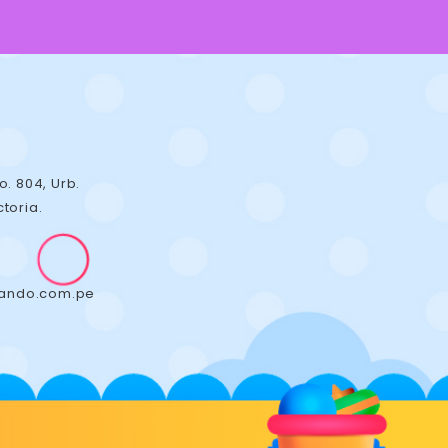
o. 804, Urb.
ctoria.
gando.com.pe