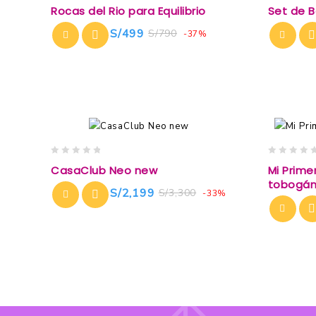
0
0
Rocas del Rio para Equilibrio
Set de 
out
out
of
of
S/
499
S/
790
-37%
5
5
0
0
CasaClub Neo new
Mi Prime
out
out
tobogá
of
of
S/
2,199
S/
3,300
-33%
5
5