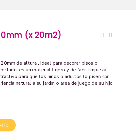
)
e 20mm (x 20m2)
Grass Artificial de 20mm (x
50m2)
 20mm de altura
,
ideal para decorar pisos o
ortado. es un material ligero y de facil limpieza
atractivo para que los niños o adultos lo pisen con
iencia natural a su jardín o área de juego de su hijo.
RITO