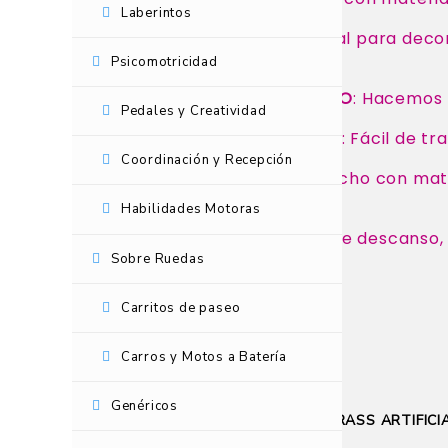
Laberintos
DE USO DECORATIVO
: ideal para deco
mas
Psicomotricidad
FACILIDAD EN EL TRASLADO
: Hacemos 
Pedales y Creatividad
DE FÁCIL MANTENIMIENTO
: Fácil de t
Coordinación y Recepción
MATERIAL RECICLABLE
: Hecho con mat
desechos plásticos.
Habilidades Motoras
USOS
: En jardines, zonas de descanso,
Sobre Ruedas
Carritos de paseo
Carros y Motos a Batería
No hay valoraciones aún.
Genéricos
SÉ EL PRIMERO EN VALORAR “GRASS ARTIFICIA