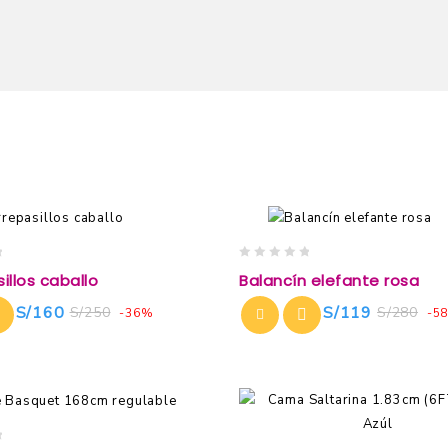
0
illos caballo
Balancín elefante rosa
out
of
S/
160
S/
119
S/
250
S/
280
-36%
-5
5