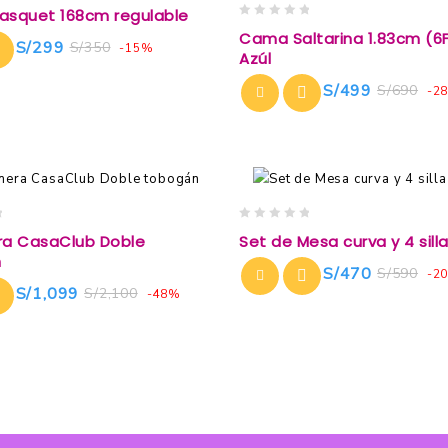
Basquet 168cm regulable
0
Cama Saltarina 1.83cm (6F
S/
299
S/
350
out
-15%
Azúl
of
5
S/
499
S/
690
-2
0
ra CasaClub Doble
Set de Mesa curva y 4 sill
out
n
of
S/
470
S/
590
-2
5
S/
1,099
S/
2,100
-48%