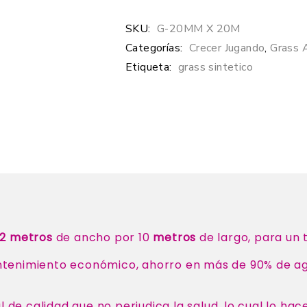
SKU:
G-20MM X 20M
Categorías:
Crecer Jugando
,
Grass A
Etiqueta:
grass sintetico
2 metros
de ancho por 10
metros
de largo, para un 
ntenimiento económico, ahorro en más de 90% de agu
 de calidad que no perjudica la salud, lo cual lo hac