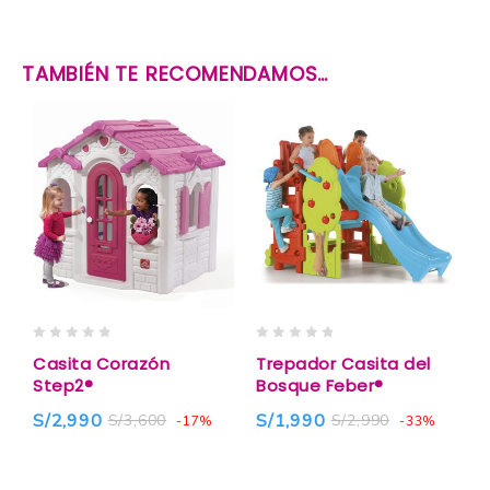
TAMBIÉN TE RECOMENDAMOS…
0
0
Casita Corazón
Trepador Casita del
out
out
Step2®
Bosque Feber®
of
of
5
5
S/
2,990
S/
1,990
S/
3,600
S/
2,990
-17%
-33%