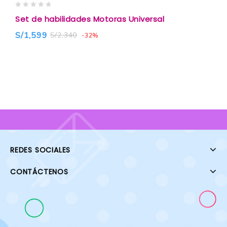
0
0
Set de habilidades Motoras Universal
O
out
o
of
o
S/
1,599
S
S/
2,340
-32%
5
5
REDES SOCIALES
CONTÁCTENOS