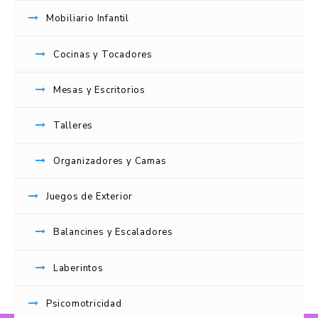
Registrarse
Mobiliario Infantil
Dirección de correo electrónico
*
Cocinas y Tocadores
Mesas y Escritorios
Contraseña
*
Talleres
Tus datos personales se utilizarán para procesar tu
Organizadores y Camas
pedido, mejorar tu experiencia en esta web,
gestionar el acceso a tu cuenta y otros propósitos
descritos en nuestra
política de privacidad
.
Juegos de Exterior
Balancines y Escaladores
REGISTRARSE
Laberintos
Psicomotricidad