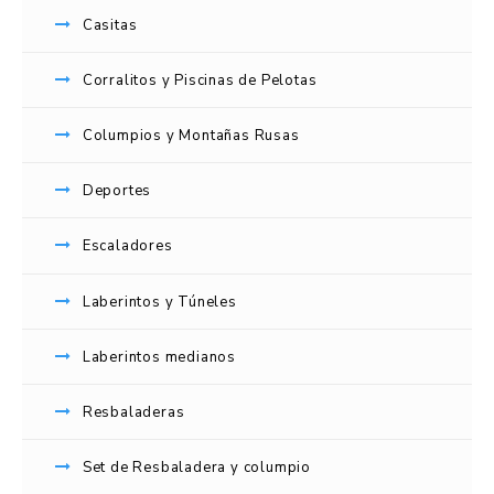
Casitas
Acceder
Corralitos y Piscinas de Pelotas
Nombre de usuario o correo electrónico
*
Columpios y Montañas Rusas
Deportes
Contraseña
*
Escaladores
Recuérdame
Laberintos y Túneles
ACCESO
Laberintos medianos
¿Olvidaste la contraseña?
Resbaladeras
Set de Resbaladera y columpio