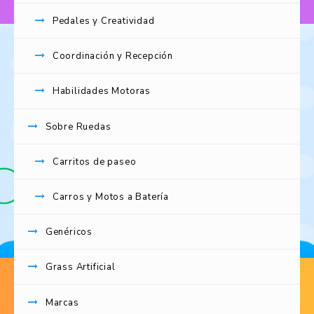
Pedales y Creatividad
REDES SOCIALES
Coordinación y Recepción
Encuentra increíbles descuentos y una gran variedad
Habilidades Motoras
de Juguetes.
Facebook
Sobre Ruedas
Instagram
TikTok
Carritos de paseo
CONTÁCTENOS
Carros y Motos a Batería
Genéricos
Copyright © 2026 Crecer Jugando. Developed by
Grass Artificial
SIS4NEG
Marcas