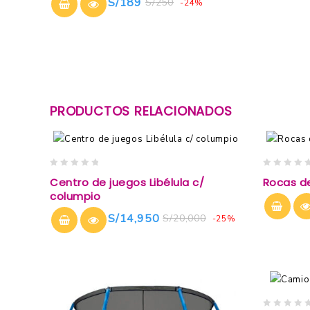
S/
189
S/
250
-24%
5
PRODUCTOS RELACIONADOS
0
0
Centro de juegos Libélula c/
Rocas del
out
out
columpio
of
of
5
5
S/
14,950
S/
20,000
-25%