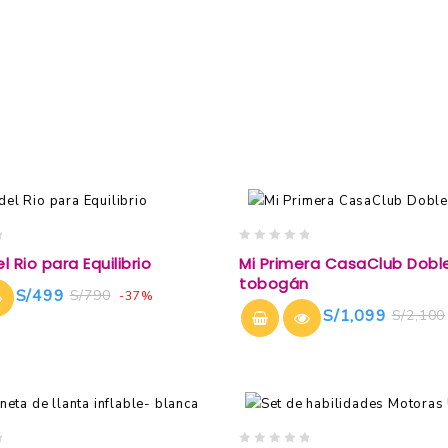
0
 Rio para Equilibrio
Mi Primera CasaClub Dobl
out
tobogán
of
S/
499
S/
790
-37%
5
S/
1,099
S/
2,100