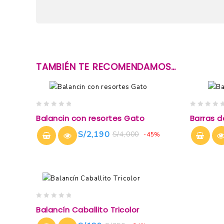
TAMBIÉN TE RECOMENDAMOS…
0
0
Balancin con resortes Gato
Barras de
out
out
of
of
S/
2,190
S/
4,000
-45%
5
5
0
Balancín Caballito Tricolor
out
of