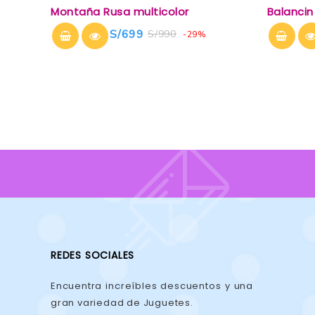
0
0
Montaña Rusa multicolor
Balancin 
out
out
of
of
S/
699
S/
990
-29%
5
5
REDES SOCIALES
Encuentra increíbles descuentos y una
gran variedad de Juguetes.