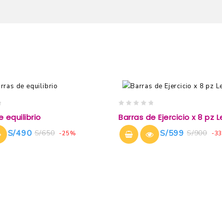
0
 equilibrio
Barras de Ejercicio x 8 pz 
out
of
S/
490
S/
599
S/
650
S/
900
-25%
-3
5