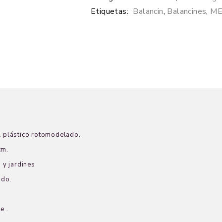
Etiquetas:
Balancin
,
Balancines
,
ME
l plástico rotomodelado.
cm.
 y jardines
ado.
e .