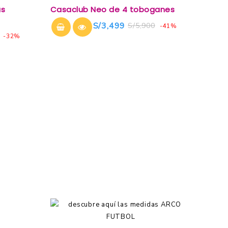
0
as
Casaclub Neo de 4 toboganes
out
of
S/
3,499
S/
5,900
-41%
5
-32%