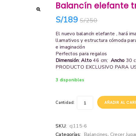
Balancín elefante t
🔍
S/
189
S/
250
El nuevo balancín elefante , hará ima
llamativos y estructura cómoda para
e imaginación
Perfectos para regalos
Dimensión
:
Alto
46 cm;
Ancho
30 
PRODUCTO EXCLUSIVO PARA U
3 disponibles
Cantidad:
AÑADIR AL CAR
SKU:
cj115-6
Categorías:
Balancines
,
Crecer Jug