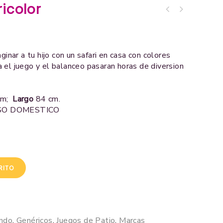
ricolor
Parque de Juegos Roca
púrpura
ginar a tu hijo con un safari en casa con colores
 el juego y el balanceo pasaran horas de diversion
cm;
Largo
84 cm.
SO DOMESTICO
RITO
ando
,
Genéricos
,
Juegos de Patio
,
Marcas