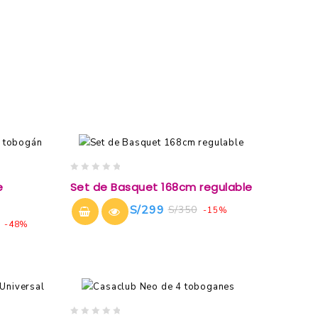
0
e
Set de Basquet 168cm regulable
out
of
S/
299
S/
350
-15%
5
-48%