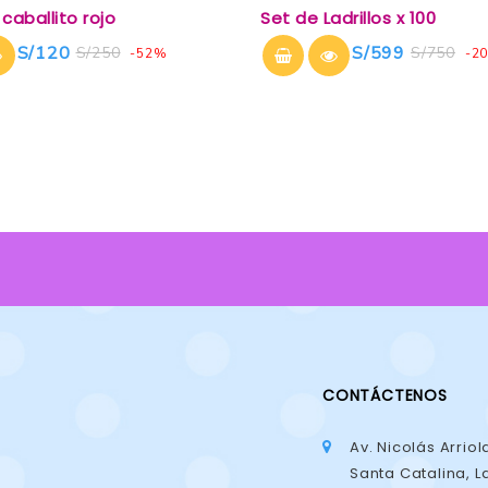
0
caballito rojo
Set de Ladrillos x 100
out
of
S/
120
S/
599
S/
250
S/
750
-52%
-2
5
CONTÁCTENOS
Av. Nicolás Arriol
Santa Catalina, La