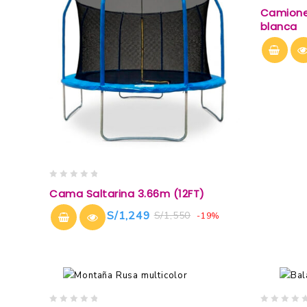
0
Camionet
out
blanca
of
5
0
Cama Saltarina 3.66m (12FT)
out
of
S/
1,249
S/
1,550
-19%
5