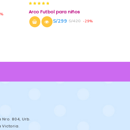
5.00
Arco Futbol para niños
out of 5
0%
S/
299
S/
420
-29%
a Nro. 804, Urb.
 Victoria.