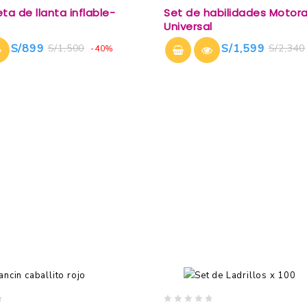
0
a de llanta inflable-
Set de habilidades Motor
out
Universal
of
5
S/
899
S/
1,599
S/
1,500
S/
2,340
-40%