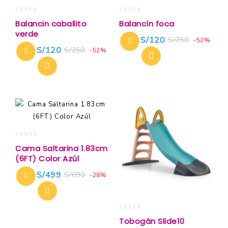
0
0
Balancin caballito
Balancín foca
out
out
verde
of
of
S/
120
S/
250
-52%
5
5
S/
120
S/
250
-52%
0
Cama Saltarina 1.83cm
out
(6FT) Color Azúl
of
5
S/
499
S/
690
-28%
0
Tobogán Slide10
out