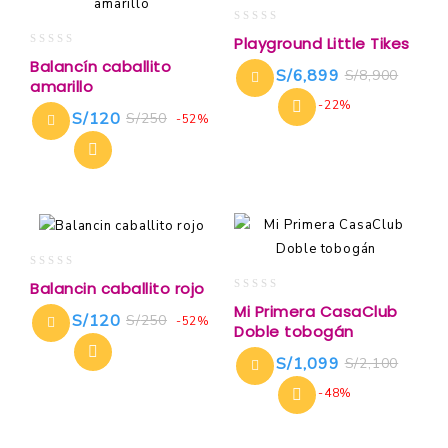
0
Playground Little Tikes
out
0
Balancín caballito
of
S/
6,899
S/
8,900
out
amarillo
5
of
-22%
5
S/
120
S/
250
-52%
0
Balancin caballito rojo
out
0
Mi Primera CasaClub
of
S/
120
S/
250
out
-52%
Doble tobogán
5
of
5
S/
1,099
S/
2,100
-48%