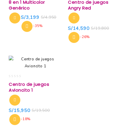
8 en 1 Multicolor
Centro de juegos
out
out
Genérico
Angry Red
of
of
5
5
S/
3,199
S/
4,950
-35%
S/
14,590
S/
19,800
-26%
0
Centro de juegos
out
Avioncito 1
of
5
S/
15,950
S/
19,500
-18%