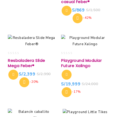
casual Feber®
of
5
S/
869
S/
1,500
-42%
0
0
Resbaladera Slide
Playground Modular
out
out
Mega Feber®
Future Xalingo
of
of
5
5
S/
2,399
S/
2,990
-20%
S/
19,999
S/
24,000
-17%