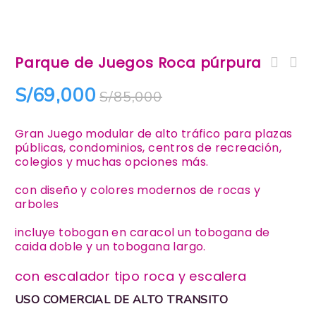
Parque de Juegos Roca púrpura
Parque de Juegos Barco de
Piratas
S/
69,000
S/
85,000
Gran Juego modular de alto tráfico para plazas
públicas, condominios, centros de recreación,
colegios y muchas opciones más.
con diseño y colores modernos de rocas y
arboles
incluye tobogan en caracol un tobogana de
caida doble y un tobogana largo.
con escalador tipo roca y escalera
USO COMERCIAL DE ALTO TRANSITO