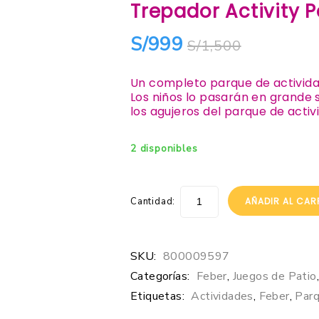
Trepador Activity P
S/
999
S/
1,500
Un completo parque de actividad
Los niños lo pasarán en grande 
los agujeros del parque de activ
2 disponibles
Cantidad:
AÑADIR AL CAR
SKU:
800009597
Categorías:
Feber
,
Juegos de Patio
Etiquetas:
Actividades
,
Feber
,
Par