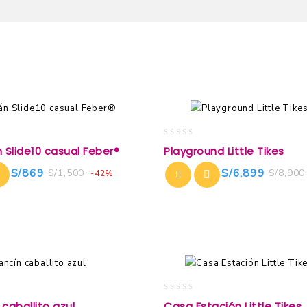
0
Slide10 casual Feber®
Playground Little Tikes
out
of
S/
869
S/
6,899
S/
1,500
S/
8,900
-42%
5
0
 caballito azul
Casa Estación Little Tikes