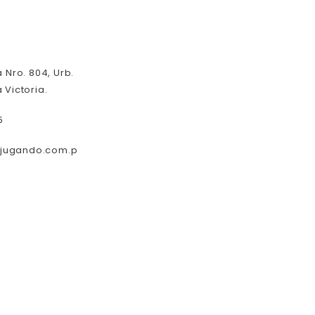
a Nro. 804, Urb.
 Victoria.
5
rjugando.com.p