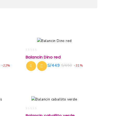
0
Balancin Dino red
out
of
S/
449
S/
650
-22%
-31%
5
0
Balancin caballito verde