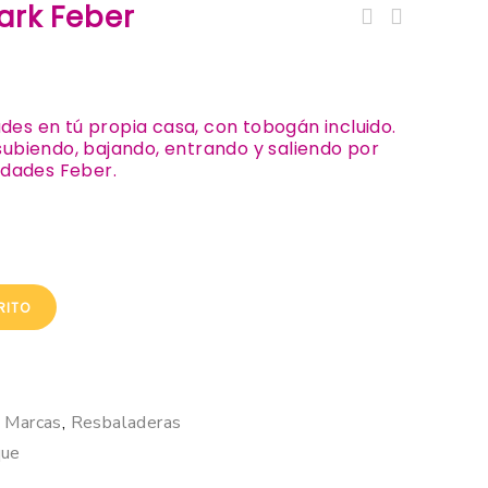
ark Feber
Mi Primera CasaClub Doble
tobogán
es en tú propia casa, con tobogán incluido.
subiendo, bajando, entrando y saliendo por
idades Feber.
RITO
,
Marcas
,
Resbaladeras
que