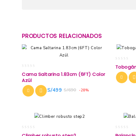
PRODUCTOS RELACIONADOS
0
Tobogán 
out
0
Cama Saltarina 1.83cm (6FT) Color
of
out
Azúl
5
of
5
S/
499
S/
690
-28%
0
0
Climber robusto step2
Balancín