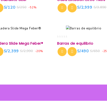
out
of
S/
120
S/
2,999
S/
250
S/
3,890
-52%
5
0
dera Slide Mega Feber®
Barras de equilibrio
out
of
S/
2,399
S/
490
S/
2,990
S/
650
-20%
-2
5