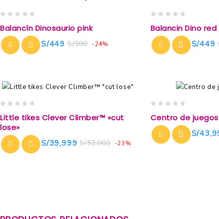
0
0
Balancín Dinosaurio pink
Balancin Dino red
out
out
of
of
S/
449
S/
449
S/
590
-24%
5
5
0
0
Little tikes Clever Climber™ «cut
Centro de juegos 
out
out
lose»
of
of
S/
43,9
5
5
S/
39,999
S/
52,000
-23%