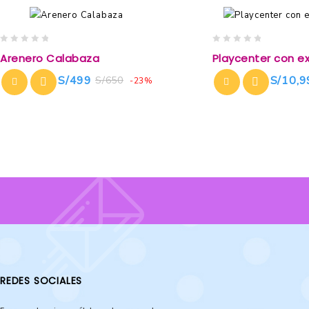
0
0
Arenero Calabaza
Playcenter con e
out
out
of
of
S/
499
S/
10,9
S/
650
-23%
5
5
REDES SOCIALES