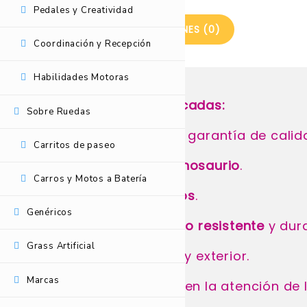
Pedales y Creatividad
DESCRIPCIÓN
VALORACIONES (0)
Coordinación y Recepción
Habilidades Motoras
Características destacadas:
Sobre Ruedas
Marca
Pilsan
(Europa), garantía de calid
Carritos de paseo
Diseño amigable de
dinosaurio
.
Carros y Motos a Batería
Capacidad para
3 niños
.
Genéricos
Fabricado en
polietileno resistente
y dur
Grass Artificial
Apto para uso interior y exterior.
Marcas
Colores vivos que atraen la atención de