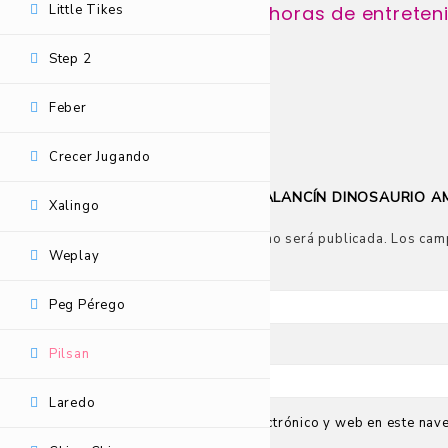
Little Tikes
¡Un juguete ideal para horas de entreten
Step 2
Feber
No hay valoraciones aún.
Crecer Jugando
SÉ EL PRIMERO EN VALORAR “BALANCÍN DINOSAURIO A
Xalingo
Tu dirección de correo electrónico no será publicada.
Los cam
Weplay
Nombre
*
Peg Pérego
Correo electrónico
*
Pilsan
Laredo
Guarda mi nombre, correo electrónico y web en este nav