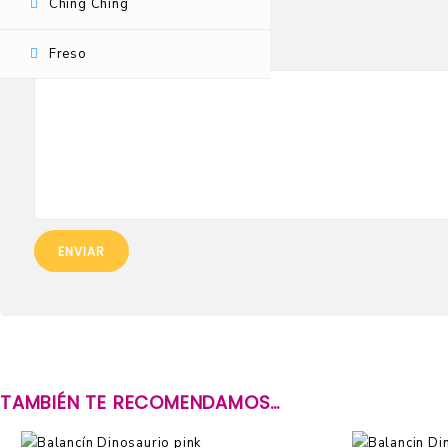
Ching Ching
Tu puntuación
Freso
Tu valoración
*
TAMBIÉN TE RECOMENDAMOS…